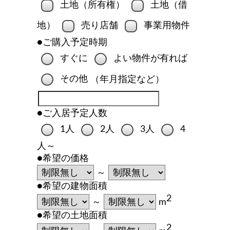
土地（所有権）
土地（借
地）
売り店舗
事業用物件
●ご購入予定時期
すぐに
よい物件が有れば
その他
（年月指定など）
●ご入居予定人数
1人
2人
3人
4
人～
●希望の価格
～
●希望の建物面積
2
～
m
●希望の土地面積
2