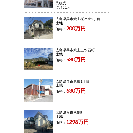
呉線呉
徒歩11分
広島県呉市焼山桜ケ丘2丁目
土地
200万円
価格：
広島県呉市焼山三ツ石町
土地
580万円
価格：
広島県呉市東畑1丁目
土地
630万円
価格：
広島県呉市八幡町
土地
1298万円
価格：