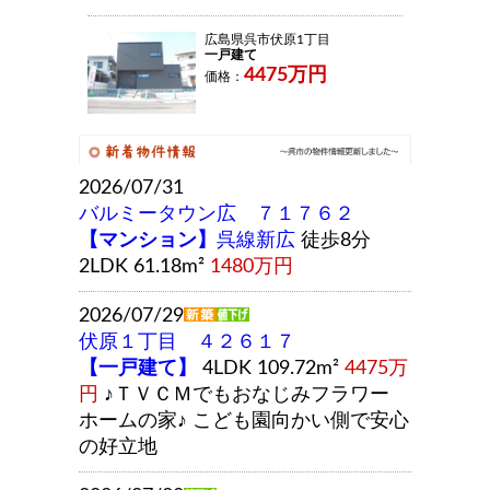
広島県呉市伏原1丁目
一戸建て
4475万円
価格：
2026/07/31
バルミータウン広 ７１７６２
【マンション】
呉線新広
徒歩8分
2LDK 61.18m²
1480万円
2026/07/29
伏原１丁目 ４２６１７
【一戸建て】
4LDK 109.72m²
4475万
円
♪ＴＶＣＭでもおなじみフラワー
ホームの家♪ こども園向かい側で安心
の好立地