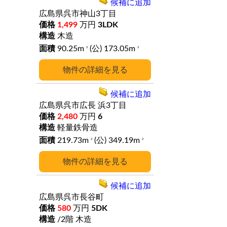
候補に追加
広島県呉市神山3丁目
1,499
万円
3LDK
木造
90.25m
(公) 173.05m
2
2
詳細
候補に追加
広島県呉市広長
浜3丁目
2,480
万円
6
軽量鉄骨造
219.73m
(公) 349.19m
2
2
詳細
候補に追加
広島県呉市長谷町
580
万円
5DK
/2階
木造