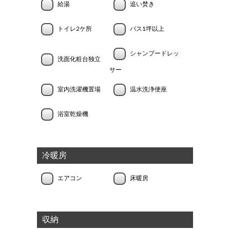
給湯
追い焚き
トイレ2ケ所
バス1坪以上
シャンプードレッ
洗面化粧台独立
サー
室内洗濯機置場
温水洗浄便座
浴室乾燥機
冷暖房
エアコン
床暖房
収納