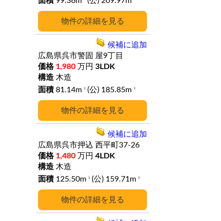
99.36m
(公) 209.97m
詳細
候補に追加
広島県呉市警固
屋9丁目
1,980
万円
3LDK
木造
81.14m
(公) 185.85m
2
2
詳細
候補に追加
広島県呉市押込
西平町37-26
1,480
万円
4LDK
木造
125.50m
(公) 159.71m
2
2
詳細