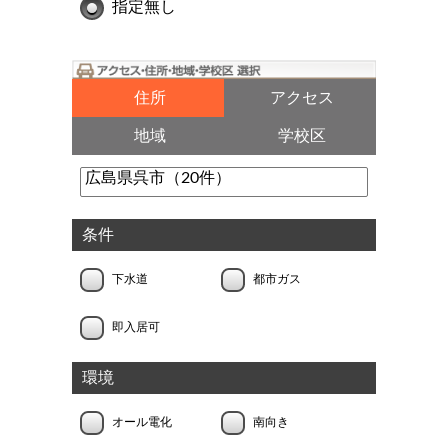
指定無し
住所
アクセス
地域
学校区
条件
下水道
都市ガス
即入居可
環境
オール電化
南向き