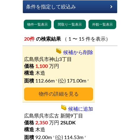
20件
の検索結果
（ 1 〜 15 件を表示）
候補から削除
広島県呉市神山3丁目
1,100
万円
木造
112.66m
(公) 171.00m
2
2
詳細
候補に追加
広島県呉市広古
新開9丁目
2,350
万円
2SLDK
木造
92.00m
(公) 114.53m
2
2