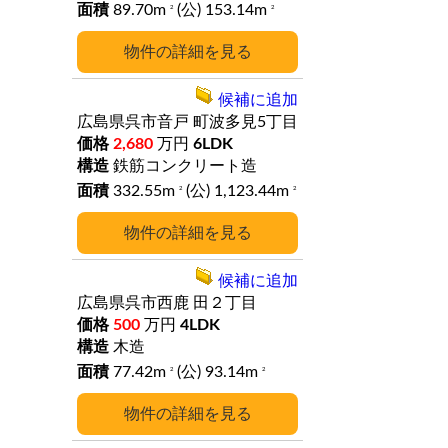
89.70m
(公) 153.14m
2
2
詳細
候補に追加
広島県呉市音戸
町波多見5丁目
2,680
万円
6LDK
鉄筋コンクリート造
332.55m
(公) 1,123.44m
2
2
詳細
候補に追加
広島県呉市西鹿
田２丁目
500
万円
4LDK
木造
77.42m
(公) 93.14m
2
2
詳細