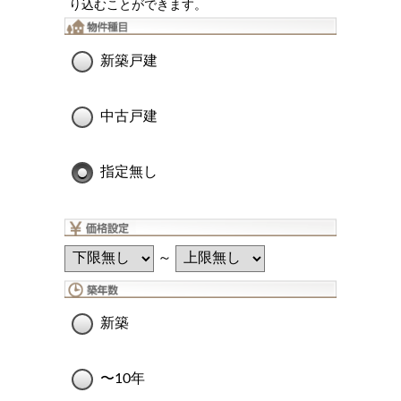
り込むことができます。
新築戸建
中古戸建
指定無し
～
新築
〜10年