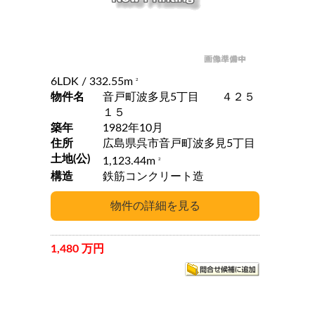
6LDK
/ 332.55m
2
物件名
音戸町波多見5丁目 ４２５
１５
築年
1982年10月
住所
広島県呉市音戸町波多見5丁目
土地(公)
1,123.44m
2
構造
鉄筋コンクリート造
1,480 万円