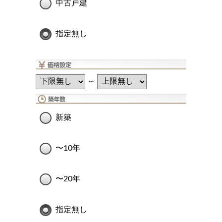
中古戸建
指定無し
～
新築
〜10年
〜20年
指定無し