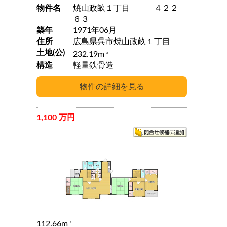
物件名
焼山政畝１丁目 ４２２
６３
築年
1971年06月
住所
広島県呉市焼山政畝１丁目
土地(公)
232.19m
2
構造
軽量鉄骨造
1,100 万円
112.66m
2