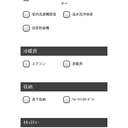
サー
室内洗濯機置場
温水洗浄便座
浴室乾燥機
冷暖房
エアコン
床暖房
収納
床下収納
ｳｫｰｸｲﾝｸﾛｰｾﾞｯﾄ
ｾｷｭﾘﾃｨｰ