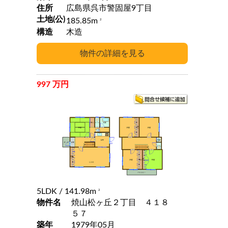
住所
広島県呉市警固屋9丁目
土地(公)
185.85m
2
構造
木造
997 万円
5LDK
/ 141.98m
2
物件名
焼山松ヶ丘２丁目 ４１８
５７
築年
1979年05月