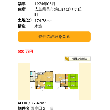
築年
1974年05月
住所
広島県呉市焼山ひばりケ丘
町
土地(公)
174.76m
2
構造
木造
500 万円
4LDK
/ 77.42m
2
物件名
西鹿田２丁目