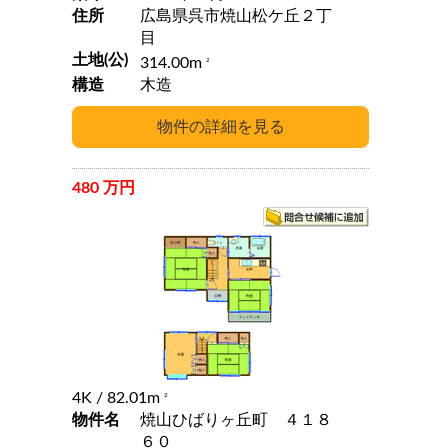
住所
広島県呉市焼山松ケ丘２丁
目
土地(公)
314.00m
2
構造
木造
480 万円
4K
/ 82.01m
2
物件名
焼山ひばりヶ丘町 ４１８
６０