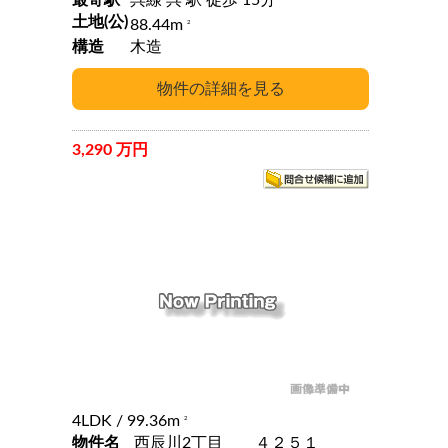
最寄駅
呉線 呉 駅 徒歩 15分
土地(公)
88.44m
2
構造
木造
3,290 万円
4LDK
/ 99.36m
2
物件名
西辰川2丁目 ４２５１