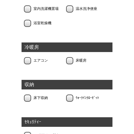
室内洗濯機置場
温水洗浄便座
浴室乾燥機
冷暖房
エアコン
床暖房
収納
床下収納
ｳｫｰｸｲﾝｸﾛｰｾﾞｯﾄ
ｾｷｭﾘﾃｨｰ