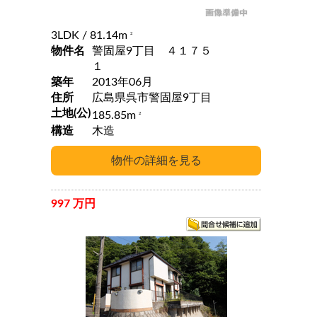
3LDK
/ 81.14m
2
物件名
警固屋9丁目 ４１７５
１
築年
2013年06月
住所
広島県呉市警固屋9丁目
土地(公)
185.85m
2
構造
木造
997 万円