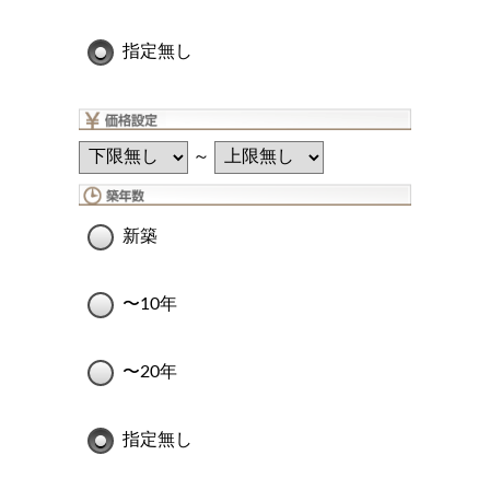
指定無し
～
新築
〜10年
〜20年
指定無し