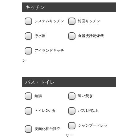
キッチン
システムキッチン
対面キッチン
浄水器
食器洗浄乾燥機
アイランドキッチ
ン
バス・トイレ
給湯
追い焚き
トイレ2ケ所
バス1坪以上
シャンプードレッ
洗面化粧台独立
サー