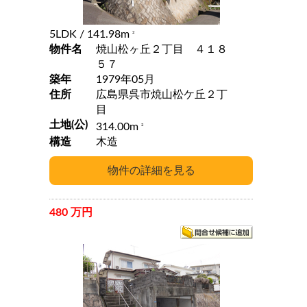
5LDK
/ 141.98m
2
物件名
焼山松ヶ丘２丁目 ４１８
５７
築年
1979年05月
住所
広島県呉市焼山松ケ丘２丁
目
土地(公)
314.00m
2
構造
木造
480 万円