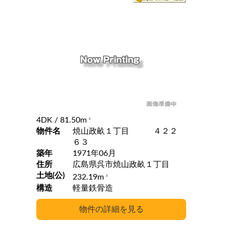
4DK
/ 81.50m
2
物件名
焼山政畝１丁目 ４２２
６３
築年
1971年06月
住所
広島県呉市焼山政畝１丁目
土地(公)
232.19m
2
構造
軽量鉄骨造