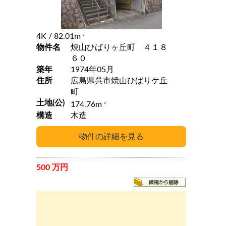
4K
/ 82.01m
2
物件名
焼山ひばりヶ丘町 ４１８
６０
築年
1974年05月
住所
広島県呉市焼山ひばりケ丘
町
土地(公)
174.76m
2
構造
木造
500 万円