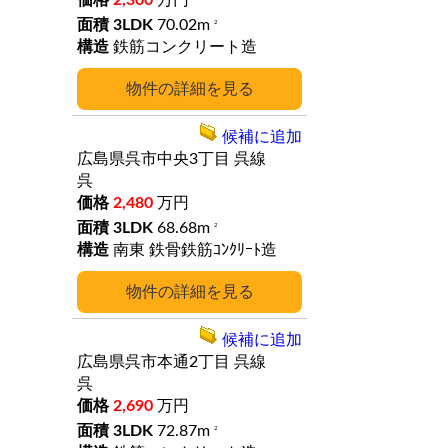
2,300
万円
3LDK
70.02m
2
鉄筋コンクリート造
詳細
候補に追加
広島県呉市中央3丁目
呉線
呉
2,480
万円
3LDK
68.68m
2
南東
鉄骨鉄筋ｺﾝｸﾘｰﾄ造
詳細
候補に追加
広島県呉市本通2丁目
呉線
呉
2,690
万円
3LDK
72.87m
2