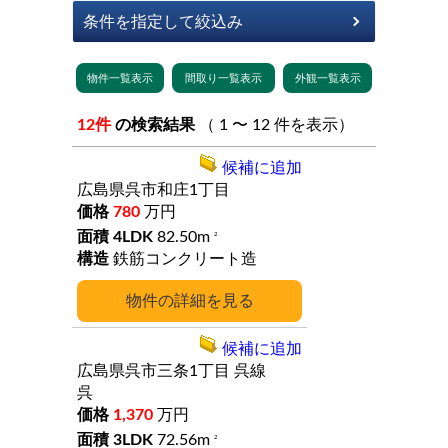
12件
の検索結果
（ 1 〜 12 件を表示）
候補に追加
広島県呉市和庄1丁目
780
万円
4LDK
82.50m
2
鉄筋コンクリート造
詳細
候補に追加
広島県呉市三条1丁目
呉線
呉
1,370
万円
3LDK
72.56m
2