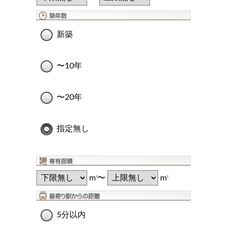
新築
〜10年
〜20年
指定無し
m
〜
m
2
2
5分以内