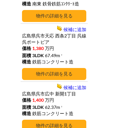
南東
鉄骨鉄筋ｺﾝｸﾘｰﾄ造
詳細
候補に追加
広島県呉市天応
西条2丁目
呉線
呉ポートピア
1,380
万円
3LDK
67.49m
2
鉄筋コンクリート造
詳細
候補に追加
広島県呉市広中
新開1丁目
1,400
万円
3LDK
62.37m
2
鉄筋コンクリート造
詳細