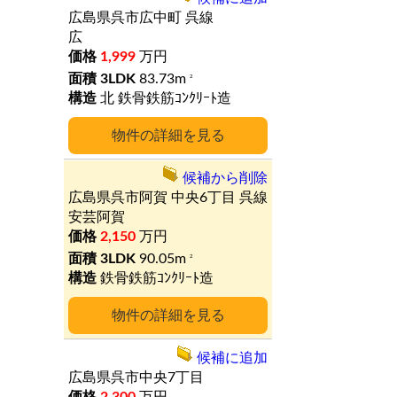
広島県呉市広中町
呉線
広
1,999
万円
3LDK
83.73m
2
北
鉄骨鉄筋ｺﾝｸﾘｰﾄ造
詳細
候補から削除
広島県呉市阿賀
中央6丁目
呉線
安芸阿賀
2,150
万円
3LDK
90.05m
2
鉄骨鉄筋ｺﾝｸﾘｰﾄ造
詳細
候補に追加
広島県呉市中央7丁目