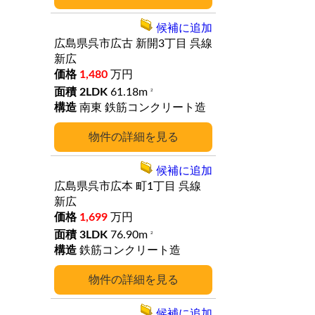
候補に追加
広島県呉市広古
新開3丁目
呉線
新広
1,480
万円
2LDK
61.18m
2
南東
鉄筋コンクリート造
詳細
候補に追加
広島県呉市広本
町1丁目
呉線
新広
1,699
万円
3LDK
76.90m
2
鉄筋コンクリート造
詳細
候補に追加