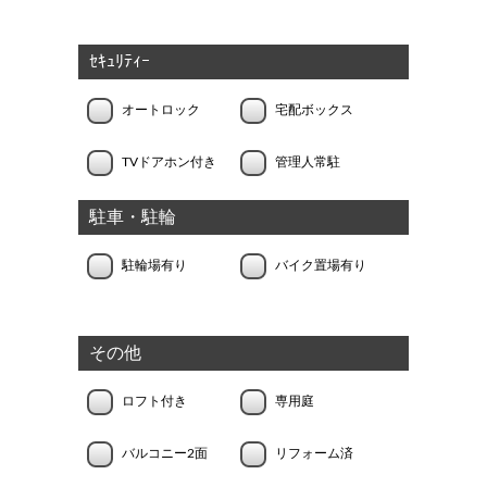
ｾｷｭﾘﾃｨｰ
オートロック
宅配ボックス
TVドアホン付き
管理人常駐
駐車・駐輪
駐輪場有り
バイク置場有り
その他
ロフト付き
専用庭
バルコニー2面
リフォーム済