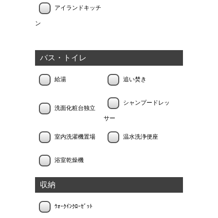
アイランドキッチ
ン
バス・トイレ
給湯
追い焚き
シャンプードレッ
洗面化粧台独立
サー
室内洗濯機置場
温水洗浄便座
浴室乾燥機
収納
ｳｫｰｸｲﾝｸﾛｰｾﾞｯﾄ