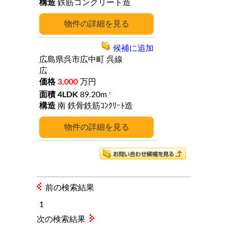
鉄筋コンクリート造
詳細
候補に追加
広島県呉市広中町
呉線
広
3,000
万円
4LDK
89.20m
2
南
鉄骨鉄筋ｺﾝｸﾘｰﾄ造
詳細
前の検索結果
1
次の検索結果