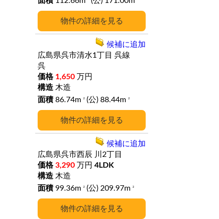
112.66m
(公) 171.00m
詳細
候補に追加
広島県呉市清水1丁目
呉線
呉
1,650
万円
木造
86.74m
(公) 88.44m
2
2
詳細
候補に追加
広島県呉市西辰
川2丁目
3,290
万円
4LDK
木造
99.36m
(公) 209.97m
2
2
詳細