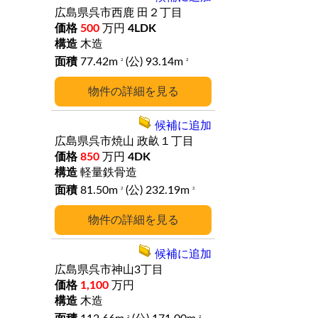
広島県呉市西鹿
田２丁目
500
万円
4LDK
木造
77.42m
(公) 93.14m
2
2
詳細
候補に追加
広島県呉市焼山
政畝１丁目
850
万円
4DK
軽量鉄骨造
81.50m
(公) 232.19m
2
2
詳細
候補に追加
広島県呉市神山3丁目
1,100
万円
木造
2
2