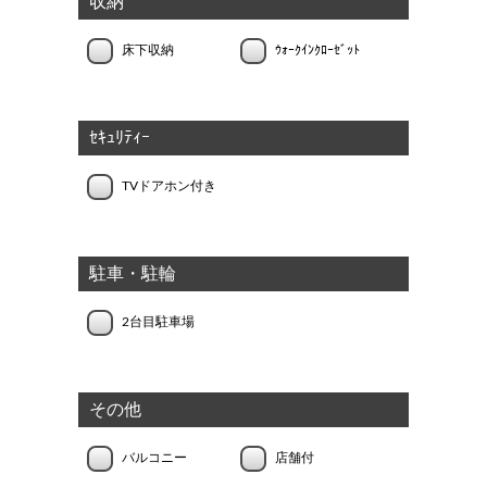
収納
床下収納
ｳｫｰｸｲﾝｸﾛｰｾﾞｯﾄ
ｾｷｭﾘﾃｨｰ
TVドアホン付き
駐車・駐輪
2台目駐車場
その他
バルコニー
店舗付