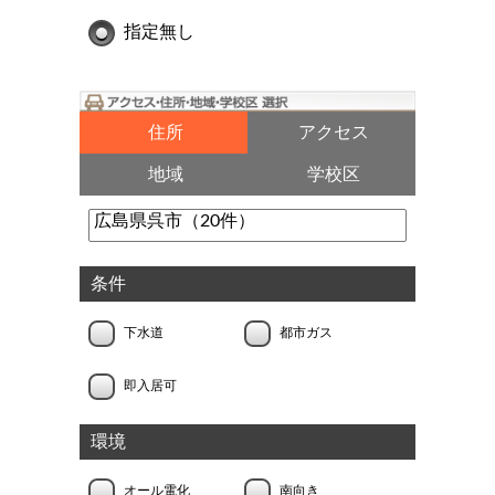
指定無し
住所
アクセス
地域
学校区
条件
下水道
都市ガス
即入居可
環境
オール電化
南向き