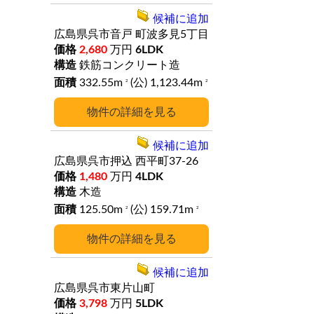
候補に追加
広島県呉市音戸
町波多見5丁目
2,680
万円
6LDK
鉄筋コンクリート造
332.55m
(公) 1,123.44m
2
2
詳細
候補に追加
広島県呉市押込
西平町37-26
1,480
万円
4LDK
木造
125.50m
(公) 159.71m
2
2
詳細
候補に追加
広島県呉市東片山町
3,798
万円
5LDK