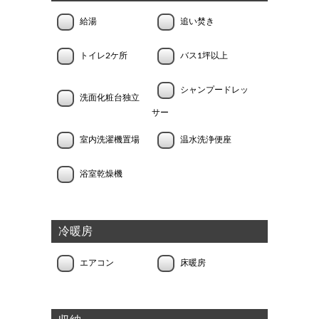
給湯
追い焚き
トイレ2ケ所
バス1坪以上
シャンプードレッ
洗面化粧台独立
サー
室内洗濯機置場
温水洗浄便座
浴室乾燥機
冷暖房
エアコン
床暖房