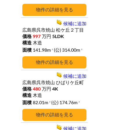
詳細
候補に追加
広島県呉市焼山
松ケ丘２丁目
997
万円
5LDK
木造
141.98m
(公) 314.00m
2
2
詳細
候補に追加
広島県呉市焼山
ひばりケ丘町
480
万円
4K
木造
82.01m
(公) 174.76m
2
2
詳細
候補に追加