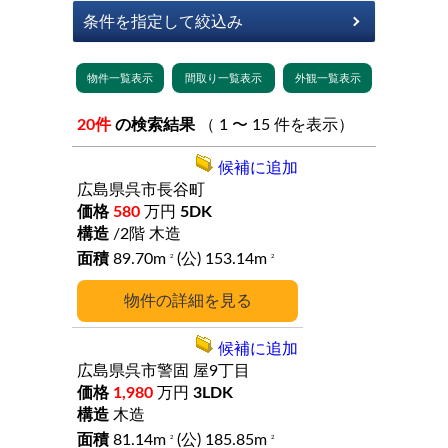
20件
の検索結果
（ 1 〜 15 件を表示）
候補に追加
広島県呉市長谷町
580
万円
5DK
/2階
木造
89.70m
(公) 153.14m
2
2
詳細
候補に追加
広島県呉市警固
屋9丁目
1,980
万円
3LDK
木造
81.14m
(公) 185.85m
2
2