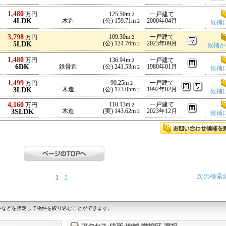
1,480
万円
125.50m
一戸建て
2
4LDK
木造
(公) 159.71m
2000年04月
2
候補
3,798
109.30m
一戸建て
万円
2
5LDK
(公) 124.76m
2023年09月
2
候補か
1,480
万円
136.94m
一戸建て
2
6DK
鉄骨造
(公) 241.53m
1980年01月
2
候補
1,499
90.25m
一戸建て
万円
2
3LDK
木造
(公) 173.05m
1992年02月
2
候補
4,160
110.13m
一戸建て
万円
2
3SLDK
木造
(実) 143.62m
2023年12月
2
候補
次の検索
1
2
件などを指定して物件を絞り込むことができます。