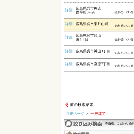
広島県呉市押込
詳細
西平町37-26
徒歩-分/バス-分
詳細
広島県呉市東片山町
徒歩-分/バス-分
広島県呉市焼山
詳細
東4丁目
徒歩-分/バス-分
詳細
広島県呉市神山3丁目
徒歩-分/バス-分
詳細
広島県呉市宮原7丁目
徒歩-分/バス-分
前の検索結果
TOPページ
＞
一戸建て
※価格、こだわり条