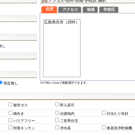
住所
アクセス
地域
学校区
無し
※CTRL+Clickで複数選択できます。
指定無し
都市ガス
即入居可
南向き
分譲地内
日当たり良好
バリアフリー
二世帯住宅
対面キッチン
浄水器
食器洗浄乾燥機