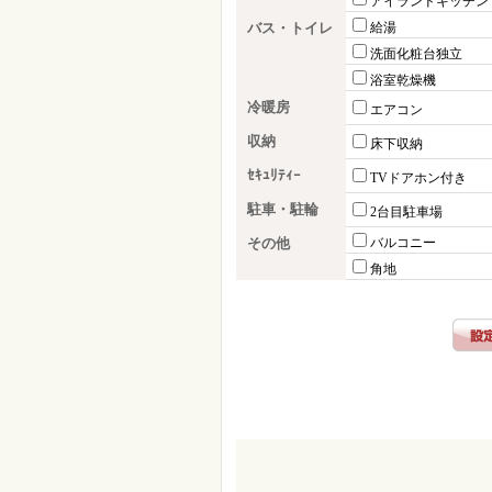
アイランドキッチン
バス・トイレ
給湯
洗面化粧台独立
浴室乾燥機
冷暖房
エアコン
収納
床下収納
ｾｷｭﾘﾃｨｰ
TVドアホン付き
駐車・駐輪
2台目駐車場
その他
バルコニー
角地