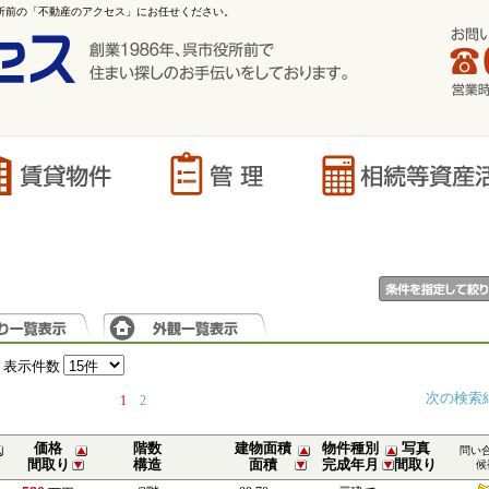
役所前の「不動産のアクセス」にお任せください。
表示件数
次の検索
1
2
価格
階数
建物面積
物件種別
写真
問い
間取り
構造
面積
完成年月
間取り
候