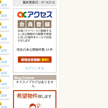
最終更新日：
07
23
月
日
に追加
に追加
に追加
に追加
現在の未公開物件数 24 件
に追加
に追加
ログインする
に追加
オススメブログはありませ
に追加
ん。
に追加
に追加