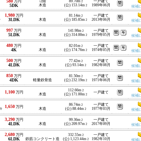
580
/2階
89.70m
一戸建て
万円
2
5DK
木造
(公) 153.14m
1989年06月
2
候補
1,980
万円
81.14m
一戸建て
2
3LDK
木造
(公) 185.85m
2013年06月
分
2
候補
997
万円
141.98m
一戸建て
2
5LDK
木造
(公) 314.00m
1979年05月
2
候補
480
万円
82.01m
一戸建て
2
4K
木造
(公) 174.76m
1974年05月
2
候補
500
万円
77.42m
一戸建て
2
4LDK
木造
(公) 93.14m
1982年08月
2
候補
850
万円
81.50m
一戸建て
2
4DK
軽量鉄骨造
(公) 232.19m
1971年06月
2
候補
112.66m
2
1,100
万円
一戸建て
木造
(公) 171.00m
2
候補
86.74m
一戸建て
2
1,650
万円
木造
(公) 88.44m
1977年03月
分
2
候補
3,290
万円
99.36m
一戸建て
2
4LDK
木造
(公) 209.97m
2017年09月
2
候補
2,680
万円
332.55m
一戸建て
2
6LDK
鉄筋コンクリート造
(公) 1,123.44m
1982年10月
2
候補