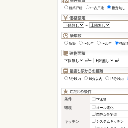
新築戸建
中古戸建
指定無し
～
新築
〜10年
〜20年
指定
2
2
m
〜
m
5分以内
10分以内
15分以内
条件
下水道
環境
オール電化
閑静な住宅街
キッチン
システムキッチン