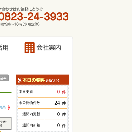
0
件
本日更新
24
件
未公開物件数
結果
0
件
一週間内更新
合わせ
0
件
一週間内新着
補