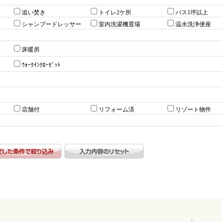
追い焚き
トイレ2ケ所
バス1坪以上
シャンプードレッサー
室内洗濯機置場
温水洗浄便座
床暖房
ｳｫｰｸｲﾝｸﾛｰｾﾞｯﾄ
店舗付
リフォーム済
リゾート物件