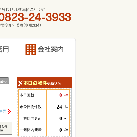
0
件
本日更新
24
件
未公開物件数
結果
0
件
一週間内更新
合わせ
0
件
一週間内新着
補