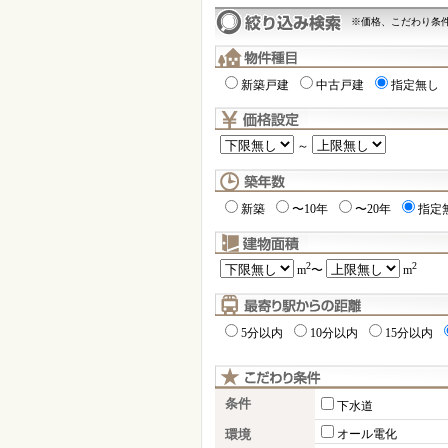
※価格、こだわり条
新築戸建
中古戸建
指定無し
～
新築
〜10年
〜20年
指定
2
2
m
〜
m
5分以内
10分以内
15分以内
条件
下水道
環境
オール電化