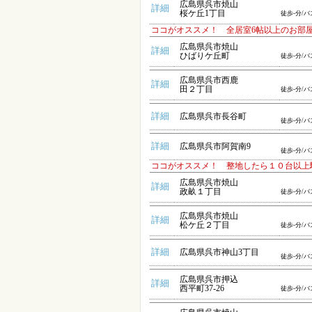
広島県呉市焼山
詳細
桜ケ丘1丁目
徒歩-分/バ
ココがオススメ！ 全居室6帖以上のお部屋
広島県呉市焼山
詳細
ひばりケ丘町
徒歩-分/バ
広島県呉市西鹿
詳細
田２丁目
徒歩-分/バ
詳細
広島県呉市長谷町
徒歩-分/バ
詳細
広島県呉市阿賀南9
徒歩-分/バ
ココがオススメ！ 整地したら１０台以上
広島県呉市焼山
詳細
政畝１丁目
徒歩-分/バ
広島県呉市焼山
詳細
松ケ丘２丁目
徒歩-分/バ
詳細
広島県呉市神山3丁目
徒歩-分/バ
広島県呉市押込
詳細
西平町37-26
徒歩-分/バ