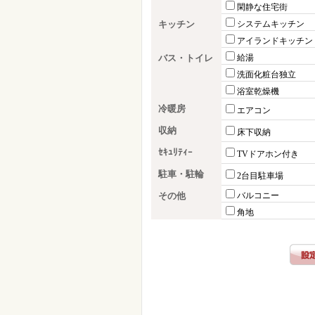
閑静な住宅街
キッチン
システムキッチン
アイランドキッチン
バス・トイレ
給湯
洗面化粧台独立
浴室乾燥機
冷暖房
エアコン
収納
床下収納
ｾｷｭﾘﾃｨｰ
TVドアホン付き
駐車・駐輪
2台目駐車場
その他
バルコニー
角地