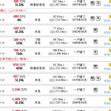
380
万円
147.54m
一戸建て
2
5LDK
軽量鉄骨造
(公) 267.93m
1967年04月
ス-分
2
候補
数たっぷり5LDK！
480
万円
82.01m
一戸建て
2
4K
木造
(公) 174.76m
1974年05月
ス-分
2
候補
500
万円
77.42m
一戸建て
2
4LDK
木造
(公) 93.14m
1982年08月
ス-分
2
候補
580
/2階
89.70m
一戸建て
万円
2
5DK
木造
(公) 153.14m
1989年06月
ス-分
2
候補
780
188.85m
万円
2
一戸建て
7DK
木造
(公) 1,446.44m
ス-分
2
候補
駐車可能な広い敷地！
850
万円
81.50m
一戸建て
2
4DK
軽量鉄骨造
(公) 232.19m
1971年06月
ス-分
2
候補
997
万円
141.98m
一戸建て
2
5LDK
木造
(公) 314.00m
1979年05月
ス-分
2
候補
112.66m
2
1,100
万円
一戸建て
木造
(公) 171.00m
ス-分
2
候補
1,480
万円
125.50m
一戸建て
2
4LDK
木造
(公) 159.71m
2000年04月
ス-分
2
候補