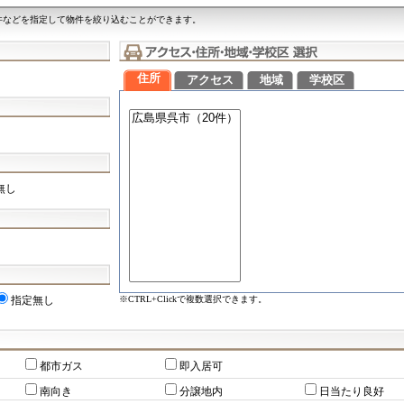
件などを指定して物件を絞り込むことができます。
住所
アクセス
地域
学校区
無し
※CTRL+Clickで複数選択できます。
指定無し
都市ガス
即入居可
南向き
分譲地内
日当たり良好