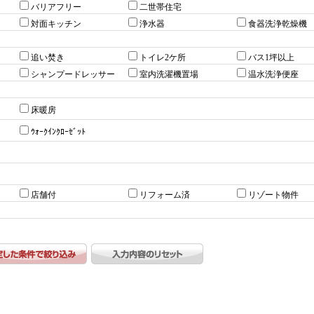
バリアフリー
二世帯住宅
対面キッチン
浄水器
食器洗浄乾燥機
追い焚き
トイレ2ケ所
バス1坪以上
シャンプードレッサー
室内洗濯機置場
温水洗浄便座
床暖房
ｳｫｰｸｲﾝｸﾛｰｾﾞｯﾄ
店舗付
リフォーム済
リゾート物件