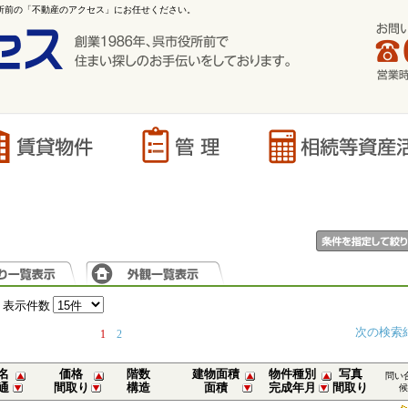
役所前の「不動産のアクセス」にお任せください。
表示件数
次の検索
1
2
名
価格
階数
建物面積
物件種別
写真
問い
通
間取り
構造
面積
完成年月
間取り
候