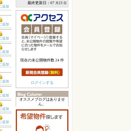
最終更新日：
07
23
月
日
に追加
に追加
に追加
に追加
現在の未公開物件数 24 件
に追加
に追加
ログインする
に追加
オススメブログはありませ
ん。
に追加
に追加