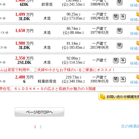
1,480
万円
136.94m
一戸建て
2
6DK
鉄骨造
(公) 241.53m
1980年01月
ス-分
2
候補
1,499
90.25m
一戸建て
万円
2
3LDK
木造
(公) 173.05m
1992年02月
ス-分
2
候補
86.74m
一戸建て
2
1,650
万円
木造
(公) 88.44m
1977年03月
/バス-分
2
候補
1,980
万円
81.14m
一戸建て
2
3LDK
木造
(公) 185.85m
2013年06月
バス-分
2
候補
2,350
万円
92.00m
2
一戸建て
2SLDK
木造
(公) 114.53m
ス-分
2
候補
ームは居室で利用中。ご夫婦や小さなお子様のいるご家族にオススメ！
2,480
万円
219.73m
一戸建て
2
6
軽量鉄骨造
(公) 349.19m
1991年05月
ス-分
2
候補
帯住宅。６ＬＤＤＫＫ＋Ｓの広さと収納力が魅力の３階建
次の検索
1
2