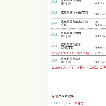
広島県呉市焼山
詳細
東4丁目
徒歩-分/バ
詳細
広島県呉市神山3丁目
徒歩-分/バ
広島県呉市清水1丁目
呉
詳細
呉線
徒歩 15分
広島県呉市警固
詳細
屋9丁目
徒歩 1分/
広島県呉市広古
詳細
新開9丁目
徒歩-分/バ
ココがオススメ！ 約３.６帖サービスル
広島県呉市広長
詳細
浜3丁目
徒歩-分/バ
ココがオススメ！ 大和ハウス施工の二世
前の検索結果
TOPページ
＞
一戸建て