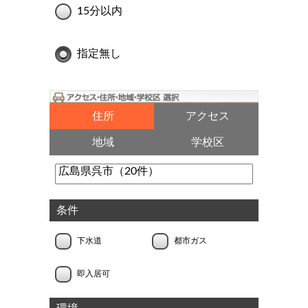
15分以内
指定無し
住所
アクセス
地域
学校区
条件
下水道
都市ガス
即入居可