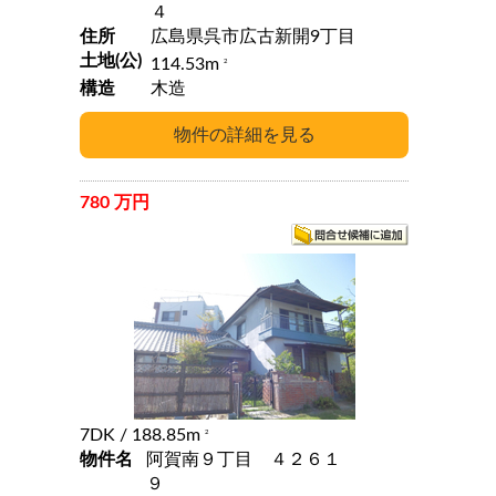
４
住所
広島県呉市広古新開9丁目
土地(公)
114.53m
2
構造
木造
780 万円
7DK
/ 188.85m
2
物件名
阿賀南９丁目 ４２６１
９