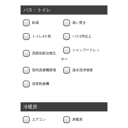
バス・トイレ
給湯
追い焚き
トイレ2ケ所
バス1坪以上
シャンプードレッ
洗面化粧台独立
サー
室内洗濯機置場
温水洗浄便座
浴室乾燥機
冷暖房
エアコン
床暖房