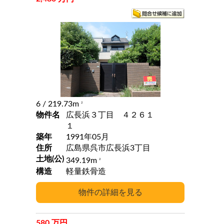
6
/ 219.73m
2
物件名
広長浜３丁目 ４２６１
１
築年
1991年05月
住所
広島県呉市広長浜3丁目
土地(公)
349.19m
2
構造
軽量鉄骨造
580 万円