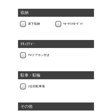
収納
床下収納
ｳｫｰｸｲﾝｸﾛｰｾﾞｯﾄ
ｾｷｭﾘﾃｨｰ
TVドアホン付き
駐車・駐輪
2台目駐車場
その他