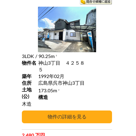
3LDK
/ 90.25m
2
物件名
神山3丁目 ４２５８
５
築年
1992年02月
住所
広島県呉市神山3丁目
土地
173.05m
2
(公)
構造
木造
2,480 万円