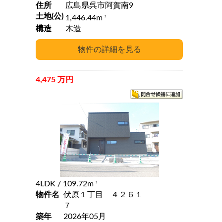
住所
広島県呉市阿賀南9
土地(公)
1,446.44m
2
構造
木造
4,475 万円
4LDK
/ 109.72m
2
物件名
伏原１丁目 ４２６１
７
築年
2026年05月