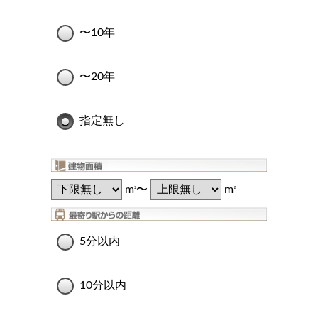
〜10年
〜20年
指定無し
m
〜
m
2
2
5分以内
10分以内