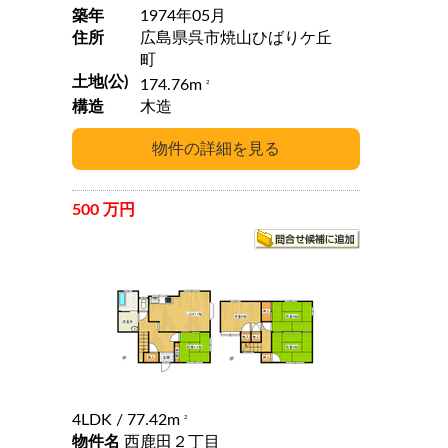
築年
1974年05月
住所
広島県呉市焼山ひばりケ丘
町
土地(公)
174.76m
2
構造
木造
500 万円
4LDK
/ 77.42m
2
物件名
西鹿田２丁目