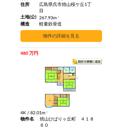
住所
広島県呉市焼山桜ケ丘1丁
目
土地(公)
267.93m
2
構造
軽量鉄骨造
480 万円
4K
/ 82.01m
2
物件名
焼山ひばりヶ丘町 ４１８
６０