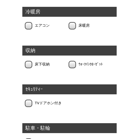
冷暖房
エアコン
床暖房
収納
床下収納
ｳｫｰｸｲﾝｸﾛｰｾﾞｯﾄ
ｾｷｭﾘﾃｨｰ
TVドアホン付き
駐車・駐輪