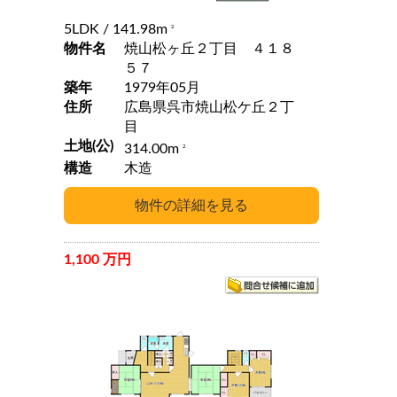
5LDK
/ 141.98m
2
物件名
焼山松ヶ丘２丁目 ４１８
５７
築年
1979年05月
住所
広島県呉市焼山松ケ丘２丁
目
土地(公)
314.00m
2
構造
木造
1,100 万円