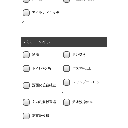
アイランドキッチ
ン
バス・トイレ
給湯
追い焚き
トイレ2ケ所
バス1坪以上
シャンプードレッ
洗面化粧台独立
サー
室内洗濯機置場
温水洗浄便座
浴室乾燥機