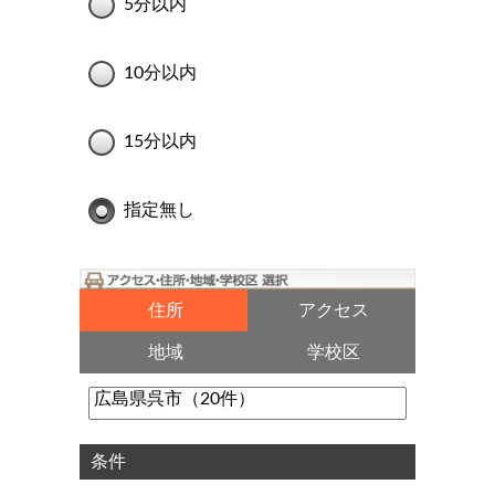
5分以内
10分以内
15分以内
指定無し
住所
アクセス
地域
学校区
条件