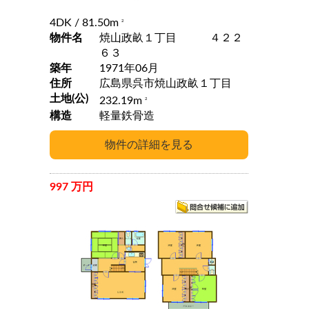
4DK
/ 81.50m
2
物件名
焼山政畝１丁目 ４２２
６３
築年
1971年06月
住所
広島県呉市焼山政畝１丁目
土地(公)
232.19m
2
構造
軽量鉄骨造
997 万円