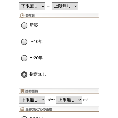
～
新築
〜10年
〜20年
指定無し
m
〜
m
2
2